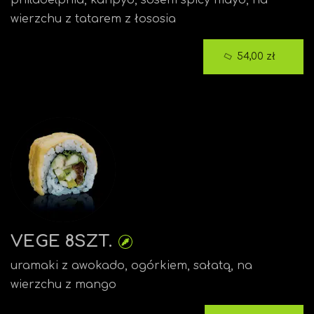
philadelphia, kanpyo, sosem spicy mayo, na
wierzchu z tatarem z łososia
54,00 zł
VEGE 8SZT.
uramaki z awokado, ogórkiem, sałatą, na
wierzchu z mango