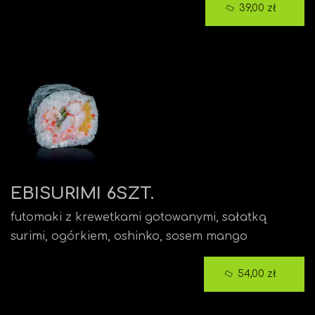
39,00 zł
EBISURIMI 6SZT.
futomaki z krewetkami gotowanymi, sałatką
surimi, ogórkiem, oshinko, sosem mango
54,00 zł