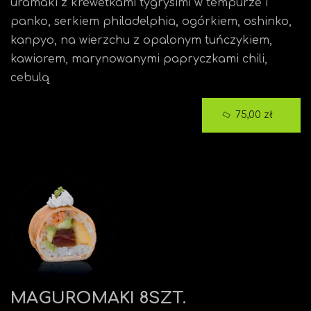
uramaki z krewetkami tygrysimi w tempurze i
panko, serkiem philadelphia, ogórkiem, oshinko,
kanpyo, na wierzchu z opalonym tuńczykiem,
kawiorem, marynowanymi papryczkami chili,
cebulą
75,00 zł
MAGUROMAKI 8SZT.