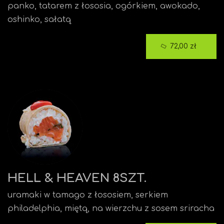
panko, tatarem z łososia, ogórkiem, awokado,
oshinko, sałatą
72,00 zł
HELL & HEAVEN 8SZT.
uramaki w tamago z łososiem, serkiem
philadelphia, miętą, na wierzchu z sosem sriracha