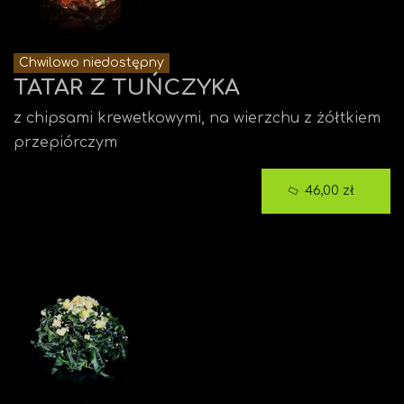
Chwilowo niedostępny
TATAR Z TUŃCZYKA
z chipsami krewetkowymi, na wierzchu z żółtkiem
przepiórczym
46,00 zł