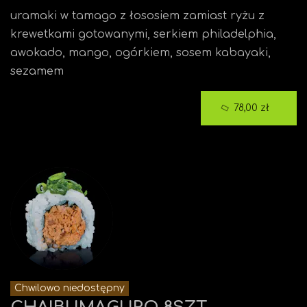
uramaki w tamago z łososiem zamiast ryżu z
krewetkami gotowanymi, serkiem philadelphia,
awokado, mango, ogórkiem, sosem kabayaki,
sezamem
78,00 zł
Chwilowo niedostępny