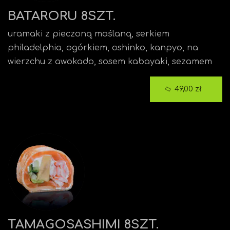
BATARORU 8SZT.
uramaki z pieczoną maślaną, serkiem
philadelphia, ogórkiem, oshinko, kanpyo, na
wierzchu z awokado, sosem kabayaki, sezamem
49,00 zł
TAMAGOSASHIMI 8SZT.